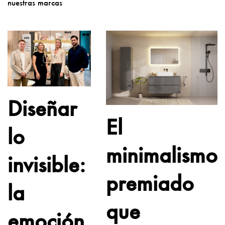
nuestras marcas
Diseñar
El
lo
minimalismo
invisible:
premiado
la
que
emoción